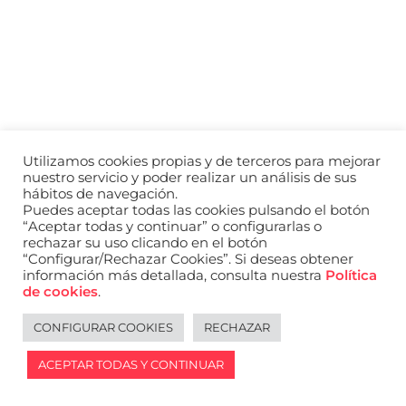
a
nivel
nacional
e
internacional
a
modelos,
actores
y
Utilizamos cookies propias y de terceros para mejorar
presentadores.
nuestro servicio y poder realizar un análisis de sus
hábitos de navegación.
Puedes aceptar todas las cookies pulsando el botón
“Aceptar todas y continuar” o configurarlas o
rechazar su uso clicando en el botón
“Configurar/Rechazar Cookies”. Si deseas obtener
información más detallada, consulta nuestra
Política
de cookies
.
CONFIGURAR COOKIES
RECHAZAR
ACEPTAR TODAS Y CONTINUAR