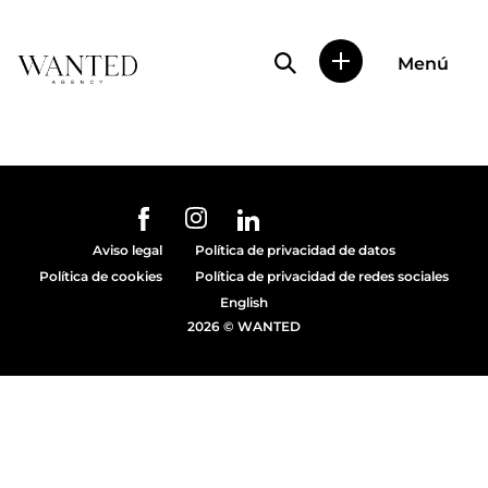
Búsqueda de perfile
Menú
Wanted
|
Wanted
es
una
agencia
de
URL de Instagram
URL de Facebook
URL de Linkedin
representación
Aviso legal
Política de privacidad de datos
de
Política de cookies
Política de privacidad de redes sociales
actores
y
English
modelos
2026 © WANTED
en
Madrid.
Más
de
diez
años
proporcionando
trabajo