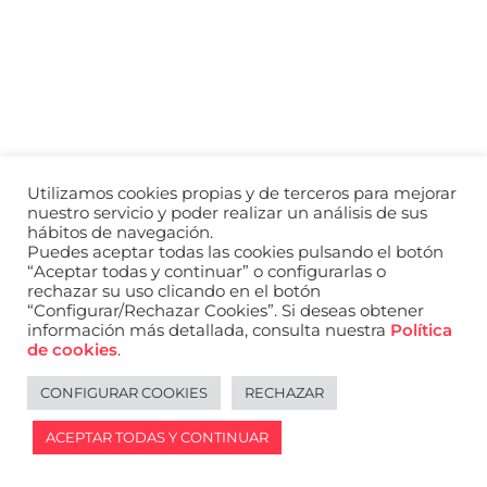
a
nivel
nacional
e
internacional
a
modelos,
actores
y
Utilizamos cookies propias y de terceros para mejorar
presentadores.
nuestro servicio y poder realizar un análisis de sus
hábitos de navegación.
Puedes aceptar todas las cookies pulsando el botón
“Aceptar todas y continuar” o configurarlas o
rechazar su uso clicando en el botón
“Configurar/Rechazar Cookies”. Si deseas obtener
información más detallada, consulta nuestra
Política
de cookies
.
CONFIGURAR COOKIES
RECHAZAR
ACEPTAR TODAS Y CONTINUAR