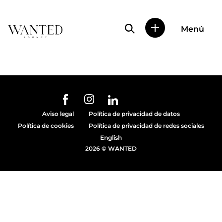
Búsqueda de perfile
Menú
Wanted
|
Wanted
es
una
agencia
de
URL de Instagram
URL de Facebook
URL de Linkedin
representación
Aviso legal
Política de privacidad de datos
de
Política de cookies
Política de privacidad de redes sociales
actores
y
English
modelos
2026 © WANTED
en
Madrid.
Más
de
diez
años
proporcionando
trabajo