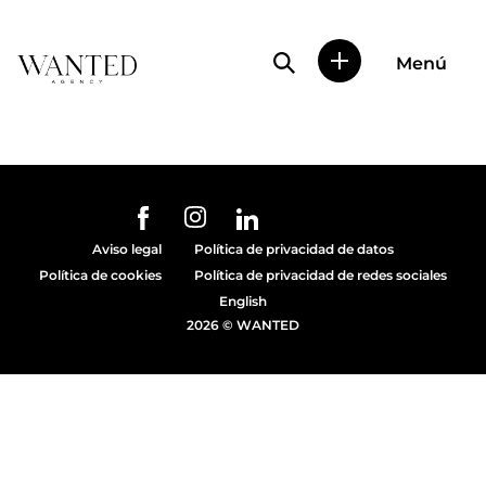
Búsqueda de perfile
Menú
Wanted
|
Wanted
es
una
agencia
de
URL de Instagram
URL de Facebook
URL de Linkedin
representación
Aviso legal
Política de privacidad de datos
de
Política de cookies
Política de privacidad de redes sociales
actores
y
English
modelos
2026 © WANTED
en
Madrid.
Más
de
diez
años
proporcionando
trabajo