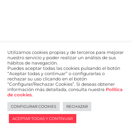
a
nivel
nacional
e
internacional
a
modelos,
actores
y
Utilizamos cookies propias y de terceros para mejorar
presentadores.
nuestro servicio y poder realizar un análisis de sus
hábitos de navegación.
Puedes aceptar todas las cookies pulsando el botón
“Aceptar todas y continuar” o configurarlas o
rechazar su uso clicando en el botón
“Configurar/Rechazar Cookies”. Si deseas obtener
información más detallada, consulta nuestra
Política
de cookies
.
CONFIGURAR COOKIES
RECHAZAR
ACEPTAR TODAS Y CONTINUAR