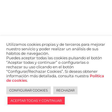
a
nivel
nacional
e
internacional
a
modelos,
actores
y
Utilizamos cookies propias y de terceros para mejorar
presentadores.
nuestro servicio y poder realizar un análisis de sus
hábitos de navegación.
Puedes aceptar todas las cookies pulsando el botón
“Aceptar todas y continuar” o configurarlas o
rechazar su uso clicando en el botón
“Configurar/Rechazar Cookies”. Si deseas obtener
información más detallada, consulta nuestra
Política
de cookies
.
CONFIGURAR COOKIES
RECHAZAR
ACEPTAR TODAS Y CONTINUAR