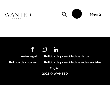
Búsqueda de perfile
Menú
Wanted
|
Wanted
es
una
agencia
de
URL de Instagram
URL de Facebook
URL de Linkedin
representación
Aviso legal
Política de privacidad de datos
de
Política de cookies
Política de privacidad de redes sociales
actores
y
English
modelos
2026 © WANTED
en
Madrid.
Más
de
diez
años
proporcionando
trabajo