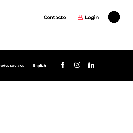
Contacto
Login
redes sociales
English
URL de Instagram
URL de Facebook
URL de Linkedin