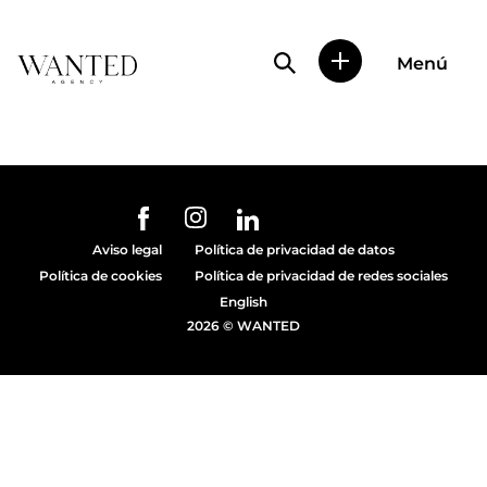
Búsqueda de perfile
Menú
Wanted
|
Wanted
es
una
agencia
de
URL de Instagram
URL de Facebook
URL de Linkedin
representación
Aviso legal
Política de privacidad de datos
de
Política de cookies
Política de privacidad de redes sociales
actores
y
English
modelos
2026 © WANTED
en
Madrid.
Más
de
diez
años
proporcionando
trabajo