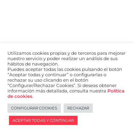
a
nivel
nacional
e
internacional
a
modelos,
actores
y
Utilizamos cookies propias y de terceros para mejorar
presentadores.
nuestro servicio y poder realizar un análisis de sus
hábitos de navegación.
Puedes aceptar todas las cookies pulsando el botón
“Aceptar todas y continuar” o configurarlas o
rechazar su uso clicando en el botón
“Configurar/Rechazar Cookies”. Si deseas obtener
información más detallada, consulta nuestra
Política
de cookies
.
CONFIGURAR COOKIES
RECHAZAR
ACEPTAR TODAS Y CONTINUAR