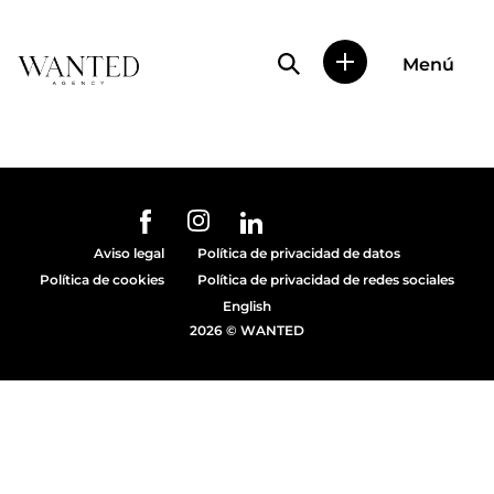
Búsqueda de perfile
Menú
Wanted
|
Wanted
es
una
agencia
de
URL de Instagram
URL de Facebook
URL de Linkedin
representación
Aviso legal
Política de privacidad de datos
de
Política de cookies
Política de privacidad de redes sociales
actores
y
English
modelos
2026 © WANTED
en
Madrid.
Más
de
diez
años
proporcionando
trabajo