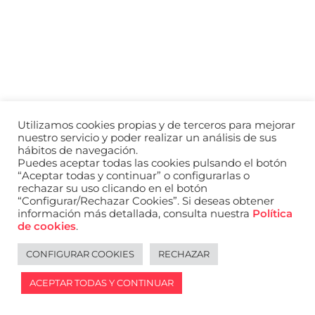
a
nivel
nacional
e
internacional
a
modelos,
actores
y
Utilizamos cookies propias y de terceros para mejorar
presentadores.
nuestro servicio y poder realizar un análisis de sus
hábitos de navegación.
Puedes aceptar todas las cookies pulsando el botón
“Aceptar todas y continuar” o configurarlas o
rechazar su uso clicando en el botón
“Configurar/Rechazar Cookies”. Si deseas obtener
información más detallada, consulta nuestra
Política
de cookies
.
CONFIGURAR COOKIES
RECHAZAR
ACEPTAR TODAS Y CONTINUAR