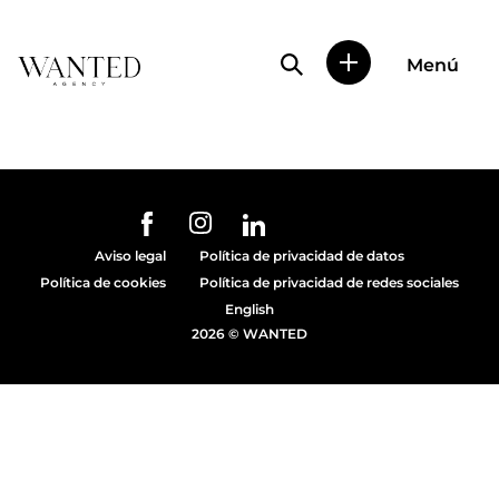
Búsqueda de perfile
Menú
Wanted
|
Wanted
es
una
agencia
de
URL de Instagram
URL de Facebook
URL de Linkedin
representación
Aviso legal
Política de privacidad de datos
de
Política de cookies
Política de privacidad de redes sociales
actores
y
English
modelos
2026 © WANTED
en
Madrid.
Más
de
diez
años
proporcionando
trabajo