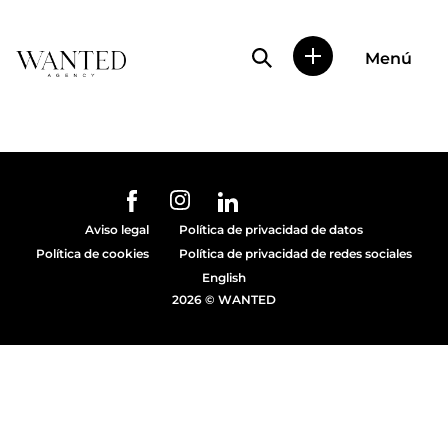
Búsqueda de perfile
Menú
Wanted
|
Wanted
es
una
agencia
de
URL de Instagram
URL de Facebook
URL de Linkedin
representación
Aviso legal
Política de privacidad de datos
de
Política de cookies
Política de privacidad de redes sociales
actores
y
English
modelos
2026 © WANTED
en
Madrid.
Más
de
diez
años
proporcionando
trabajo