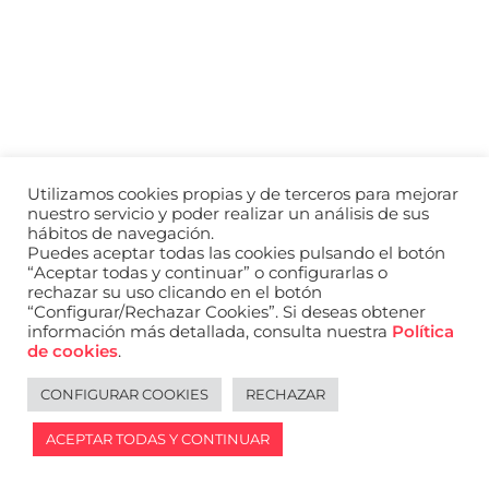
a
nivel
nacional
e
internacional
a
modelos,
actores
y
Utilizamos cookies propias y de terceros para mejorar
presentadores.
nuestro servicio y poder realizar un análisis de sus
hábitos de navegación.
Puedes aceptar todas las cookies pulsando el botón
“Aceptar todas y continuar” o configurarlas o
rechazar su uso clicando en el botón
“Configurar/Rechazar Cookies”. Si deseas obtener
información más detallada, consulta nuestra
Política
de cookies
.
CONFIGURAR COOKIES
RECHAZAR
ACEPTAR TODAS Y CONTINUAR