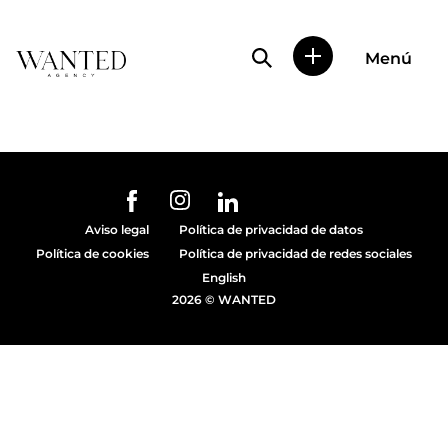
Búsqueda de perfile
Menú
Wanted
|
Wanted
es
una
agencia
de
URL de Instagram
URL de Facebook
URL de Linkedin
representación
Aviso legal
Política de privacidad de datos
de
Política de cookies
Política de privacidad de redes sociales
actores
y
English
modelos
2026 © WANTED
en
Madrid.
Más
de
diez
años
proporcionando
trabajo