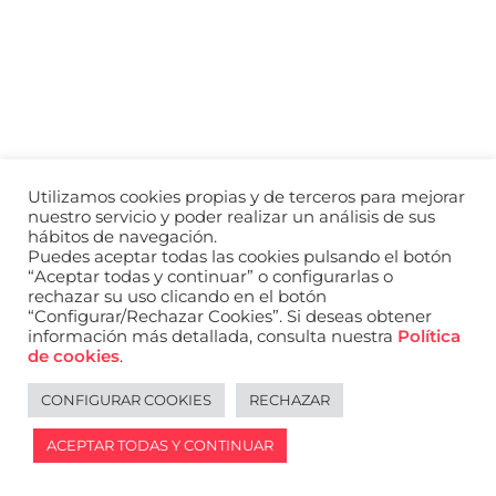
a
nivel
nacional
e
internacional
a
modelos,
actores
y
Utilizamos cookies propias y de terceros para mejorar
presentadores.
nuestro servicio y poder realizar un análisis de sus
hábitos de navegación.
Puedes aceptar todas las cookies pulsando el botón
“Aceptar todas y continuar” o configurarlas o
rechazar su uso clicando en el botón
“Configurar/Rechazar Cookies”. Si deseas obtener
información más detallada, consulta nuestra
Política
de cookies
.
CONFIGURAR COOKIES
RECHAZAR
ACEPTAR TODAS Y CONTINUAR