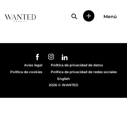
Búsqueda de perfile
Menú
Wanted
|
Wanted
es
una
agencia
de
URL de Instagram
URL de Facebook
URL de Linkedin
representación
Aviso legal
Política de privacidad de datos
de
Política de cookies
Política de privacidad de redes sociales
actores
y
English
modelos
2026 © WANTED
en
Madrid.
Más
de
diez
años
proporcionando
trabajo