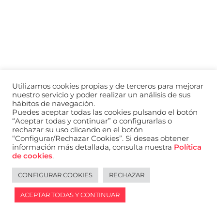
a
nivel
nacional
e
internacional
a
modelos,
actores
y
Utilizamos cookies propias y de terceros para mejorar
presentadores.
nuestro servicio y poder realizar un análisis de sus
hábitos de navegación.
Puedes aceptar todas las cookies pulsando el botón
“Aceptar todas y continuar” o configurarlas o
rechazar su uso clicando en el botón
“Configurar/Rechazar Cookies”. Si deseas obtener
información más detallada, consulta nuestra
Política
de cookies
.
CONFIGURAR COOKIES
RECHAZAR
ACEPTAR TODAS Y CONTINUAR