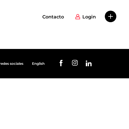
Contacto
Login
redes sociales
English
URL de Instagram
URL de Facebook
URL de Linkedin