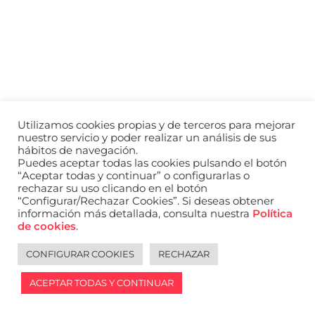
a
nivel
nacional
e
internacional
a
modelos,
actores
y
Utilizamos cookies propias y de terceros para mejorar
presentadores.
nuestro servicio y poder realizar un análisis de sus
hábitos de navegación.
Puedes aceptar todas las cookies pulsando el botón
“Aceptar todas y continuar” o configurarlas o
rechazar su uso clicando en el botón
“Configurar/Rechazar Cookies”. Si deseas obtener
información más detallada, consulta nuestra
Política
de cookies
.
CONFIGURAR COOKIES
RECHAZAR
ACEPTAR TODAS Y CONTINUAR