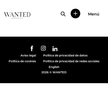
Búsqueda de perfile
Menú
Wanted
|
Wanted
es
una
agencia
de
URL de Instagram
URL de Facebook
URL de Linkedin
representación
Aviso legal
Política de privacidad de datos
de
Política de cookies
Política de privacidad de redes sociales
actores
y
English
modelos
2026 © WANTED
en
Madrid.
Más
de
diez
años
proporcionando
trabajo