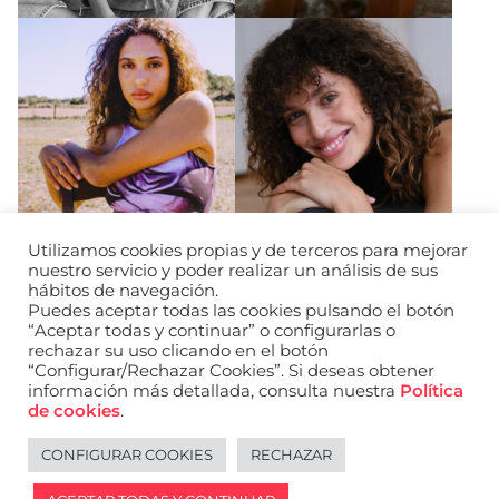
Utilizamos cookies propias y de terceros para mejorar
nuestro servicio y poder realizar un análisis de sus
hábitos de navegación.
Puedes aceptar todas las cookies pulsando el botón
“Aceptar todas y continuar” o configurarlas o
rechazar su uso clicando en el botón
“Configurar/Rechazar Cookies”. Si deseas obtener
información más detallada, consulta nuestra
Política
URL de Instagram
URL de Facebook
URL de Linkedin
de cookies
.
Aviso legal
Política de privacidad de datos
Política de cookies
Política de privacidad de redes sociales
CONFIGURAR COOKIES
RECHAZAR
English