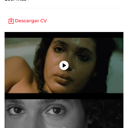
2024 –
AUGUST
2019 –
SUEÑO DE UNA NOCHE DE VERANO
–
MUSICAL
Descargar CV
FORMACIÓN
2021-2024 – Curso formativo de
NANCY TUÑÓN
2021-2023 – Baile Urbano – Quality Dance Studio
2019-2021 – Bachillerato escénico – Canet de Mar
2019-2020 – Teatro Musical –
Escuela Gi Mataró
2018-2020 – Hip Hop –
Escuela Gi Mataró