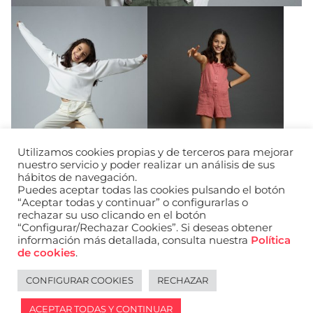
Utilizamos cookies propias y de terceros para mejorar
nuestro servicio y poder realizar un análisis de sus
hábitos de navegación.
Puedes aceptar todas las cookies pulsando el botón
“Aceptar todas y continuar” o configurarlas o
rechazar su uso clicando en el botón
“Configurar/Rechazar Cookies”. Si deseas obtener
información más detallada, consulta nuestra
Política
URL de Instagram
URL de Facebook
URL de Linkedin
de cookies
.
Aviso legal
Política de privacidad de datos
Política de cookies
Política de privacidad de redes sociales
CONFIGURAR COOKIES
RECHAZAR
English
ACEPTAR TODAS Y CONTINUAR
2026 © WANTED