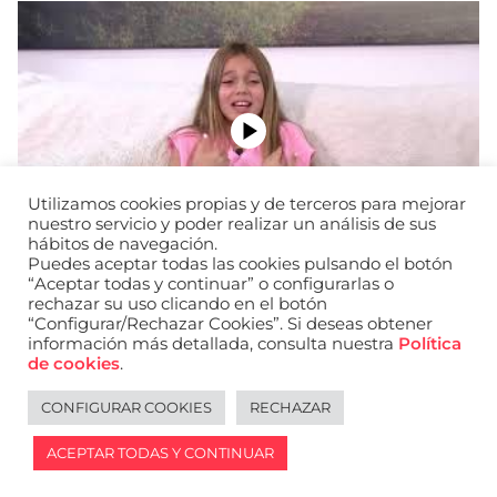
Utilizamos cookies propias y de terceros para mejorar
nuestro servicio y poder realizar un análisis de sus
hábitos de navegación.
Puedes aceptar todas las cookies pulsando el botón
“Aceptar todas y continuar” o configurarlas o
rechazar su uso clicando en el botón
“Configurar/Rechazar Cookies”. Si deseas obtener
información más detallada, consulta nuestra
Política
URL de Instagram
URL de Facebook
URL de Linkedin
de cookies
.
Aviso legal
Política de privacidad de datos
Política de cookies
Política de privacidad de redes sociales
CONFIGURAR COOKIES
RECHAZAR
English
ACEPTAR TODAS Y CONTINUAR
2026 © WANTED