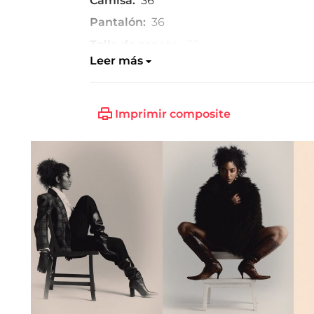
Camisa:
36
Pantalón:
36
Talla de zapato:
39
Leer más
Imprimir composite