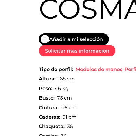
COSM
trabajo
a
nivel
nacional
e
internacional
a
Añadir a mi selección
modelos,
actores
Solicitar más información
y
presentadores.
Tipo de perfil:
Modelos de manos
,
Perf
Altura:
165 cm
Peso:
46 kg
Busto:
76 cm
Cintura:
46 cm
Caderas:
91 cm
Chaqueta:
36