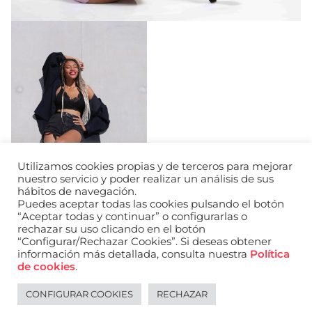
Utilizamos cookies propias y de terceros para mejorar
nuestro servicio y poder realizar un análisis de sus
hábitos de navegación.
Puedes aceptar todas las cookies pulsando el botón
“Aceptar todas y continuar” o configurarlas o
rechazar su uso clicando en el botón
“Configurar/Rechazar Cookies”. Si deseas obtener
información más detallada, consulta nuestra
Política
URL de Instagram
URL de Facebook
URL de Linkedin
de cookies
.
Aviso legal
Política de privacidad de datos
Política de cookies
Política de privacidad de redes sociales
CONFIGURAR COOKIES
RECHAZAR
English