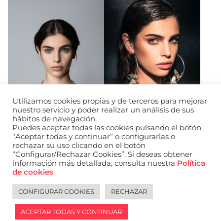
Utilizamos cookies propias y de terceros para mejorar
nuestro servicio y poder realizar un análisis de sus
hábitos de navegación.
Puedes aceptar todas las cookies pulsando el botón
“Aceptar todas y continuar” o configurarlas o
rechazar su uso clicando en el botón
“Configurar/Rechazar Cookies”. Si deseas obtener
información más detallada, consulta nuestra
Política
URL de Instagram
URL de Facebook
URL de Linkedin
de cookies
.
Aviso legal
Política de privacidad de datos
Política de cookies
Política de privacidad de redes sociales
CONFIGURAR COOKIES
RECHAZAR
English
ACEPTAR TODAS Y CONTINUAR
2026 © WANTED