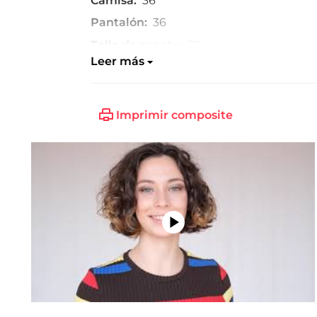
Camisa:
36
Pantalón:
36
Talla de zapato:
39
Leer más
Imprimir composite