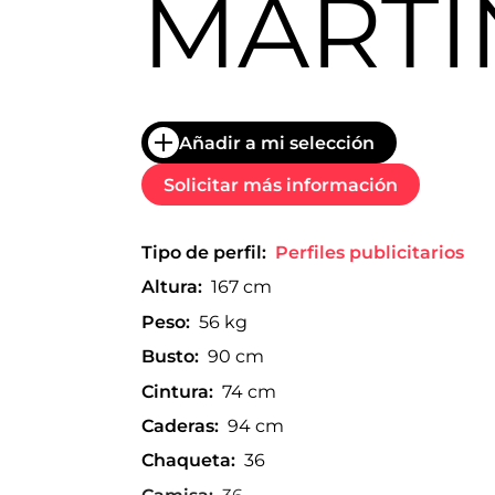
MARTÍ
trabajo
a
nivel
nacional
e
internacional
a
Añadir a mi selección
modelos,
actores
Solicitar más información
y
presentadores.
Tipo de perfil:
Perfiles publicitarios
Altura:
167 cm
Peso:
56 kg
Busto:
90 cm
Cintura:
74 cm
Caderas:
94 cm
Chaqueta:
36