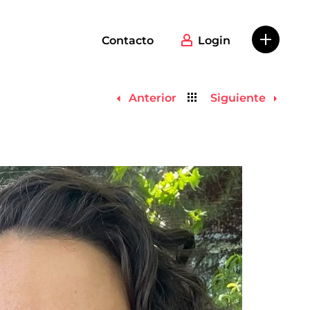
Contacto
Login
Volver
Anterior
Siguiente
al
listado