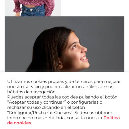
Utilizamos cookies propias y de terceros para mejorar
nuestro servicio y poder realizar un análisis de sus
hábitos de navegación.
Puedes aceptar todas las cookies pulsando el botón
“Aceptar todas y continuar” o configurarlas o
rechazar su uso clicando en el botón
“Configurar/Rechazar Cookies”. Si deseas obtener
información más detallada, consulta nuestra
Política
URL de Instagram
URL de Facebook
URL de Linkedin
de cookies
.
Aviso legal
Política de privacidad de datos