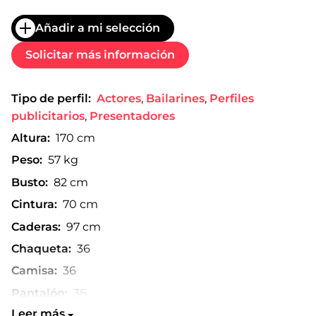
Añadir a mi selección
Solicitar más información
Tipo de perfil:
Actores
,
Bailarines
,
Perfiles
publicitarios
,
Presentadores
Altura:
170 cm
Peso:
57 kg
Busto:
82 cm
Cintura:
70 cm
Caderas:
97 cm
Chaqueta:
36
Camisa:
36
Pantalón:
36
Leer más
Talla de zapato:
38