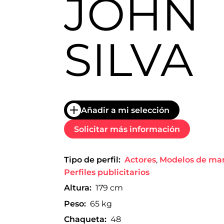
JOHN
trabajo
a
nivel
nacional
SILVA
e
internacional
a
modelos,
actores
y
presentadores.
Añadir a mi selección
Solicitar más información
Tipo de perfil:
Actores
,
Modelos de ma
Perfiles publicitarios
Altura:
179 cm
Peso:
65 kg
Chaqueta:
48