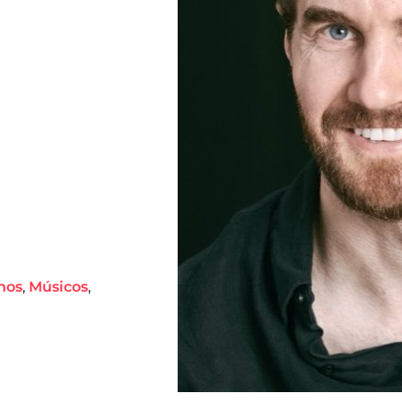
nos
,
Músicos
,