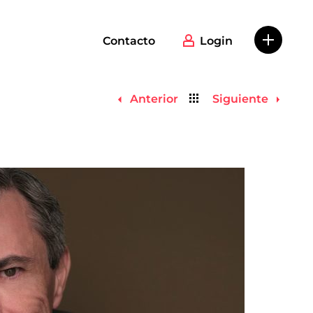
Contacto
Login
Volver
Anterior
Siguiente
al
listado