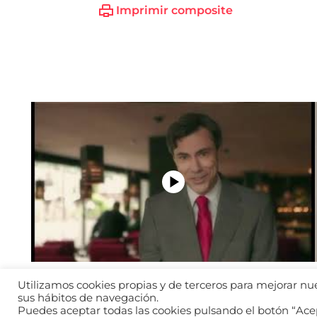
Imprimir composite
Utilizamos cookies propias y de terceros para mejorar nues
sus hábitos de navegación.
Puedes aceptar todas las cookies pulsando el botón “Acep
Aviso legal
Política d
2026 © WANTED