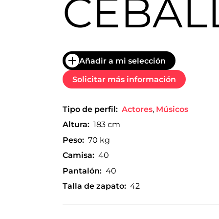
CEBAL
trabajo
a
nivel
nacional
e
internacional
a
Añadir a mi selección
modelos,
actores
Solicitar más información
y
presentadores.
Tipo de perfil:
Actores
,
Músicos
Altura:
183 cm
Peso:
70 kg
Camisa:
40
Pantalón:
40
Talla de zapato:
42