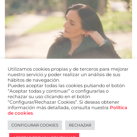
Utilizamos cookies propias y de terceros para mejorar
nuestro servicio y poder realizar un análisis de sus
hábitos de navegación.
Puedes aceptar todas las cookies pulsando el botón
“Aceptar todas y continuar” o configurarlas o
rechazar su uso clicando en el botón
“Configurar/Rechazar Cookies”. Si deseas obtener
información más detallada, consulta nuestra
Política
URL de Instagram
URL de Facebook
URL de Linkedin
de cookies
.
Aviso legal
Política de privacidad de datos
Política de cookies
Política de privacidad de redes sociales
CONFIGURAR COOKIES
RECHAZAR
English