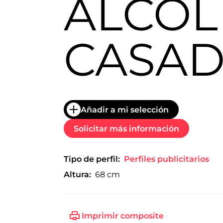
ALCOL
trabajo
a
nivel
nacional
CASA
e
internacional
a
modelos,
actores
y
presentadores.
Añadir a mi selección
Solicitar más información
Tipo de perfil:
Perfiles publicitarios
Altura:
68 cm
Imprimir composite