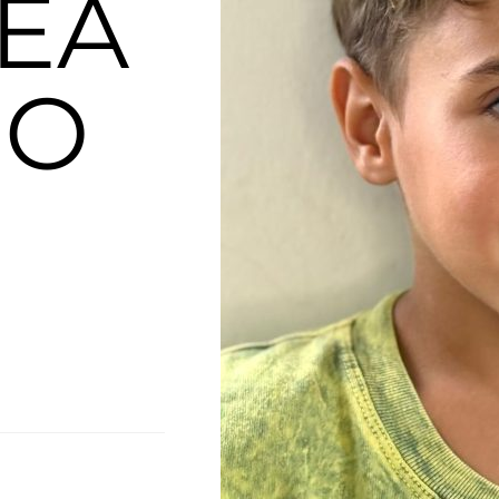
EA
DO