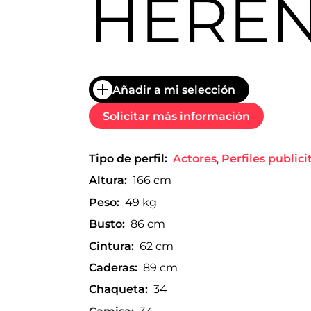
HERE
trabajo
a
nivel
nacional
e
internacional
a
Añadir a mi selección
modelos,
actores
Solicitar más información
y
presentadores.
Tipo de perfil:
Actores
,
Perfiles publici
Altura:
166 cm
Peso:
49 kg
Busto:
86 cm
Cintura:
62 cm
Caderas:
89 cm
Chaqueta:
34