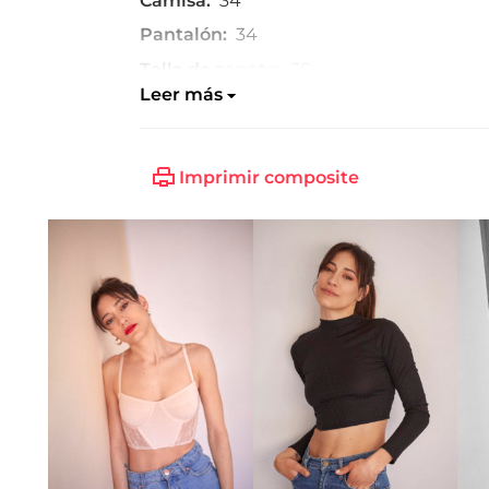
Camisa:
34
Pantalón:
34
Talla de zapato:
38
Leer más
Imprimir composite