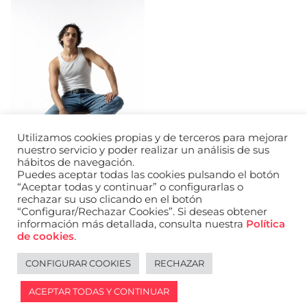
Utilizamos cookies propias y de terceros para mejorar
nuestro servicio y poder realizar un análisis de sus
hábitos de navegación.
Puedes aceptar todas las cookies pulsando el botón
“Aceptar todas y continuar” o configurarlas o
rechazar su uso clicando en el botón
“Configurar/Rechazar Cookies”. Si deseas obtener
información más detallada, consulta nuestra
Política
URL de Instagram
URL de Facebook
URL de Linkedin
de cookies
.
Aviso legal
Política de privacidad de datos
Política de cookies
Política de privacidad de redes sociales
CONFIGURAR COOKIES
RECHAZAR
English
ACEPTAR TODAS Y CONTINUAR
2026 © WANTED