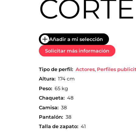
CORTÉ
trabajo
a
nivel
nacional
e
internacional
a
Añadir a mi selección
modelos,
actores
Solicitar más información
y
presentadores.
Tipo de perfil:
Actores
,
Perfiles publici
Altura:
174 cm
Peso:
65 kg
Chaqueta:
48
Camisa:
38
Pantalón:
38
Talla de zapato:
41