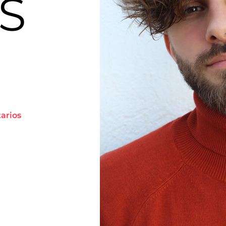
S
tarios