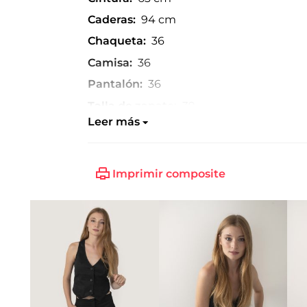
Caderas:
94 cm
Chaqueta:
36
Camisa:
36
Pantalón:
36
Talla de zapato:
39
Leer más
Imprimir composite