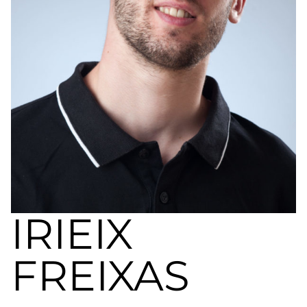
a
nivel
nacional
e
internacional
a
modelos,
actores
y
presentadores.
IRIEIX
FREIXAS