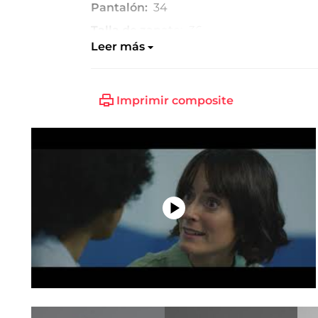
Pantalón:
34
Talla de zapato:
36
Leer más
Imprimir composite