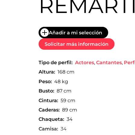
REMART
trabajo
a
nivel
nacional
e
internacional
Añadir a mi selección
a
modelos,
Solicitar más información
actores
y
presentadores.
Tipo de perfil:
Actores
,
Cantantes
,
Perf
Altura:
168 cm
Peso:
48 kg
Busto:
87 cm
Cintura:
59 cm
Caderas:
89 cm
Chaqueta:
34
Camisa:
34