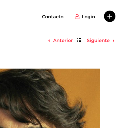
Contacto
Login
Volver
Anterior
Siguiente
al
listado