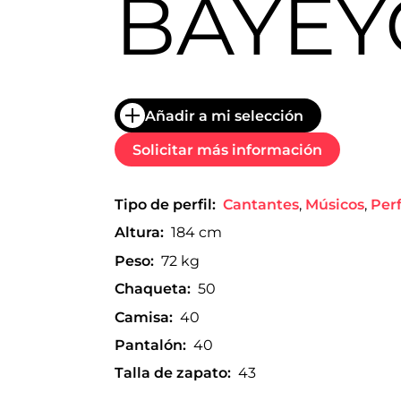
BAYEY
trabajo
a
nivel
nacional
e
internacional
a
Añadir a mi selección
modelos,
actores
Solicitar más información
y
presentadores.
Tipo de perfil:
Cantantes
,
Músicos
,
Perf
Altura:
184 cm
Peso:
72 kg
Chaqueta:
50
Camisa:
40
Pantalón:
40
Talla de zapato:
43