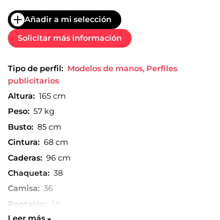
Añadir a mi selección
Solicitar más información
Tipo de perfil:
Modelos de manos
,
Perfiles
publicitarios
Altura:
165 cm
Peso:
57 kg
Busto:
85 cm
Cintura:
68 cm
Caderas:
96 cm
Chaqueta:
38
Camisa:
36
Pantalón:
38
Leer más
Talla de zapato:
39