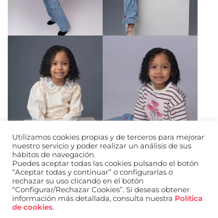
Utilizamos cookies propias y de terceros para mejorar
nuestro servicio y poder realizar un análisis de sus
hábitos de navegación.
Puedes aceptar todas las cookies pulsando el botón
“Aceptar todas y continuar” o configurarlas o
rechazar su uso clicando en el botón
“Configurar/Rechazar Cookies”. Si deseas obtener
información más detallada, consulta nuestra
Política
URL de Instagram
URL de Facebook
URL de Linkedin
de cookies
.
Aviso legal
Política de privacidad de datos