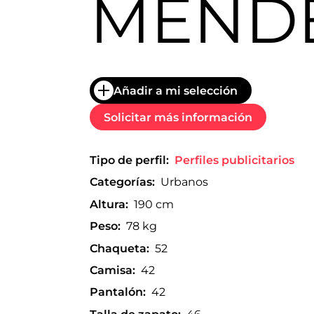
MEND
trabajo
a
nivel
nacional
e
internacional
a
Añadir a mi selección
modelos,
actores
Solicitar más información
y
presentadores.
Tipo de perfil:
Perfiles publicitarios
Categorías:
Urbanos
Altura:
190 cm
Peso:
78 kg
Chaqueta:
52
Camisa:
42
Pantalón:
42