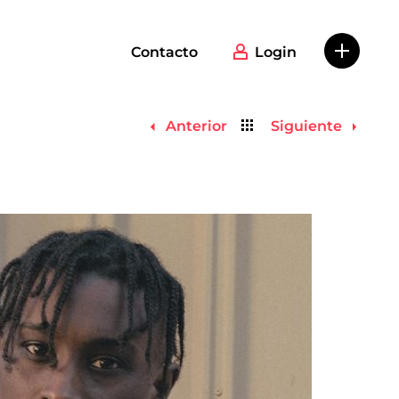
Contacto
Login
Volver
Anterior
Siguiente
al
listado