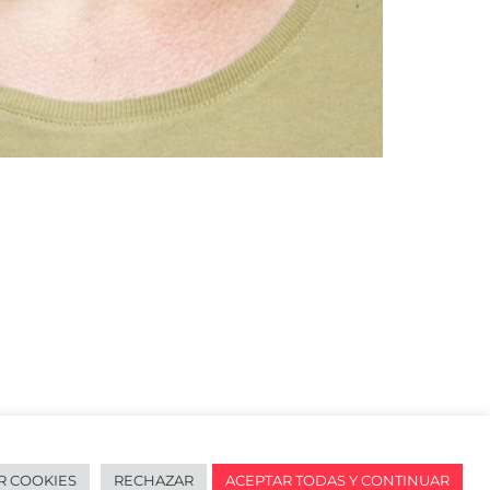
R COOKIES
RECHAZAR
ACEPTAR TODAS Y CONTINUAR
redes sociales
English