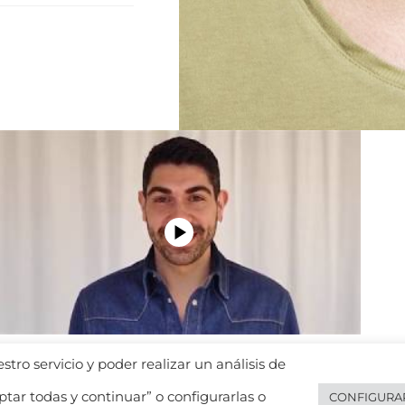
tro servicio y poder realizar un análisis de
tar todas y continuar” o configurarlas o
CONFIGURA
e privacidad de datos
Política de cookies
Política de privacidad de 