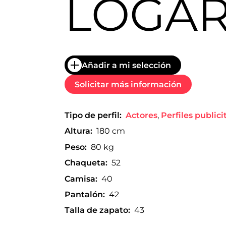
LOGA
trabajo
a
nivel
nacional
e
internacional
a
Añadir a mi selección
modelos,
actores
Solicitar más información
y
presentadores.
Tipo de perfil:
Actores
,
Perfiles publici
Altura:
180 cm
Peso:
80 kg
Chaqueta:
52
Camisa:
40
Pantalón:
42
Talla de zapato:
43