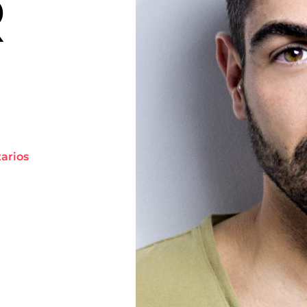
R
tarios