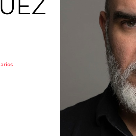
UEZ
tarios