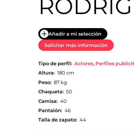
RODRÍG
trabajo
a
nivel
nacional
e
internacional
Añadir a mi selección
a
modelos,
Solicitar más información
actores
y
presentadores.
Tipo de perfil:
Actores
,
Perfiles publici
Altura:
180 cm
Peso:
87 kg
Chaqueta:
50
Camisa:
40
Pantalón:
46
Talla de zapato:
44