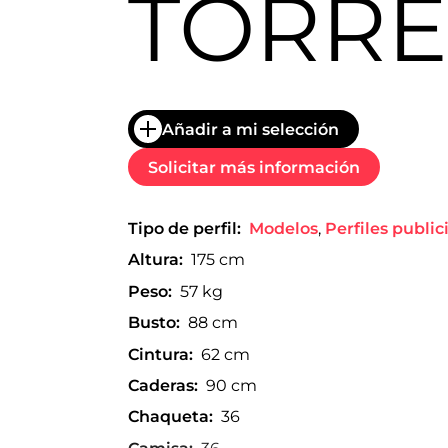
TORR
trabajo
a
nivel
nacional
e
internacional
a
Añadir a mi selección
modelos,
actores
Solicitar más información
y
presentadores.
Tipo de perfil:
Modelos
,
Perfiles public
Altura:
175 cm
Peso:
57 kg
Busto:
88 cm
Cintura:
62 cm
Caderas:
90 cm
Chaqueta:
36