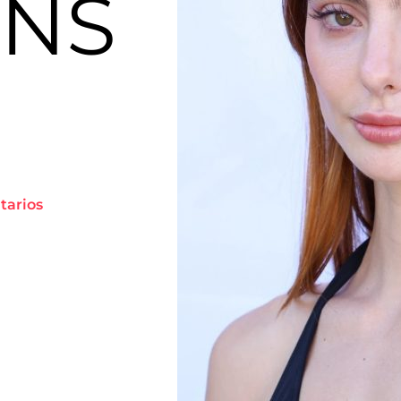
ENS
itarios