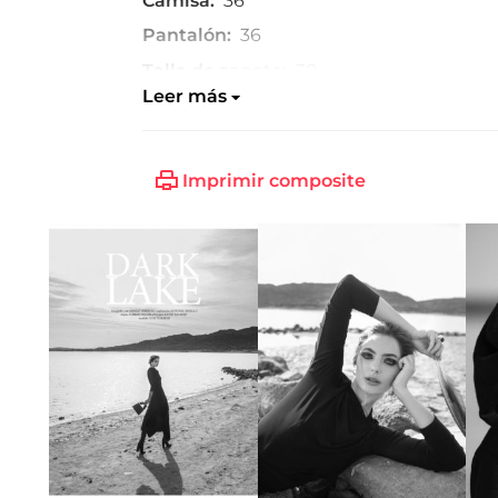
Camisa:
36
Pantalón:
36
Talla de zapato:
38
Leer más
Imprimir composite