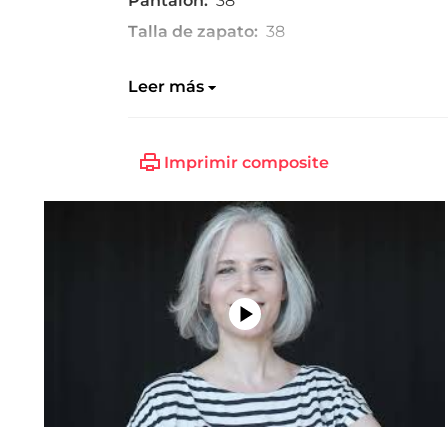
Pantalón:
38
Talla de zapato:
38
Leer más
Imprimir composite