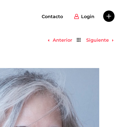
Contacto
Login
Volver
Anterior
Siguiente
al
listado