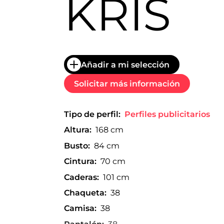
KRIS
trabajo
a
nivel
nacional
e
internacional
a
Añadir a mi selección
modelos,
actores
Solicitar más información
y
presentadores.
Tipo de perfil:
Perfiles publicitarios
Altura:
168 cm
Busto:
84 cm
Cintura:
70 cm
Caderas:
101 cm
Chaqueta:
38
Camisa:
38