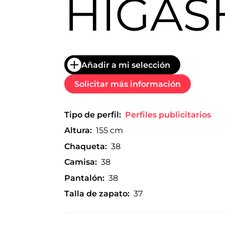
HIGAS
trabajo
a
nivel
nacional
e
internacional
a
Añadir a mi selección
modelos,
actores
Solicitar más información
y
presentadores.
Tipo de perfil:
Perfiles publicitarios
Altura:
155 cm
Chaqueta:
38
Camisa:
38
Pantalón:
38
Talla de zapato:
37