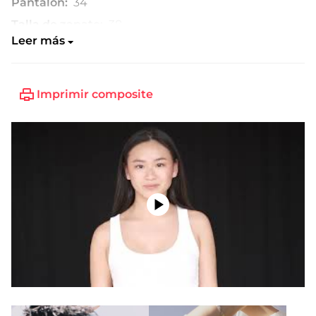
Pantalón:
34
Talla de zapato:
38
Leer más
Imprimir composite