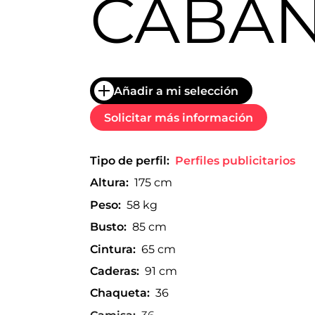
CABA
trabajo
a
nivel
nacional
e
internacional
a
Añadir a mi selección
modelos,
actores
Solicitar más información
y
presentadores.
Tipo de perfil:
Perfiles publicitarios
Altura:
175 cm
Peso:
58 kg
Busto:
85 cm
Cintura:
65 cm
Caderas:
91 cm
Chaqueta:
36