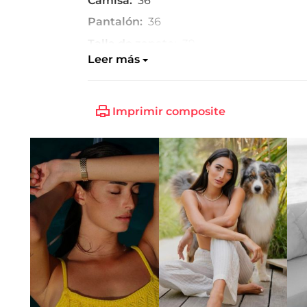
Camisa:
36
Pantalón:
36
Talla de zapato:
39
Leer más
Imprimir composite