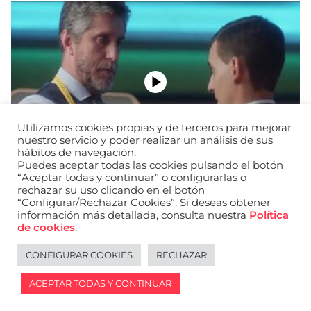
Utilizamos cookies propias y de terceros para mejorar
nuestro servicio y poder realizar un análisis de sus
hábitos de navegación.
Puedes aceptar todas las cookies pulsando el botón
“Aceptar todas y continuar” o configurarlas o
rechazar su uso clicando en el botón
“Configurar/Rechazar Cookies”. Si deseas obtener
información más detallada, consulta nuestra
Política
URL de Instagram
URL de Facebook
URL de Linkedin
de cookies
.
Aviso legal
Política de privacidad de datos
Política de cookies
Política de privacidad de redes sociales
CONFIGURAR COOKIES
RECHAZAR
English
ACEPTAR TODAS Y CONTINUAR
2026 © WANTED