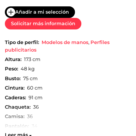
Añadir a mi selección
Solicitar más información
Tipo de perfil:
Modelos de manos
,
Perfiles
publicitarios
Altura:
173 cm
Peso:
48 kg
Busto:
75 cm
Cintura:
60 cm
Caderas:
91 cm
Chaqueta:
36
Camisa:
36
Pantalón:
34
Leer más
Talla de zapato:
40