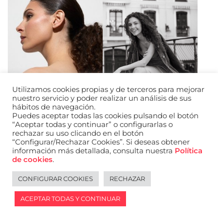
Utilizamos cookies propias y de terceros para mejorar
nuestro servicio y poder realizar un análisis de sus
hábitos de navegación.
Puedes aceptar todas las cookies pulsando el botón
“Aceptar todas y continuar” o configurarlas o
rechazar su uso clicando en el botón
“Configurar/Rechazar Cookies”. Si deseas obtener
información más detallada, consulta nuestra
Política
URL de Instagram
URL de Facebook
URL de Linkedin
de cookies
.
Aviso legal
Política de privacidad de datos
Política de cookies
Política de privacidad de redes sociales
CONFIGURAR COOKIES
RECHAZAR
English
ACEPTAR TODAS Y CONTINUAR
2026 © WANTED