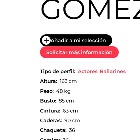
GÓME
trabajo
a
nivel
nacional
e
internacional
a
Añadir a mi selección
modelos,
actores
Solicitar más información
y
presentadores.
Tipo de perfil:
Actores
,
Bailarines
Altura:
163 cm
Peso:
48 kg
Busto:
85 cm
Cintura:
63 cm
Caderas:
90 cm
Chaqueta:
36