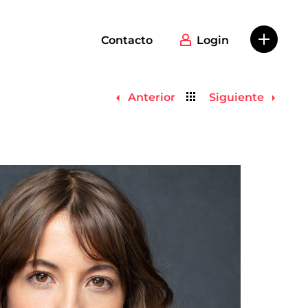
Contacto
Login
Volver
Anterior
Siguiente
al
listado