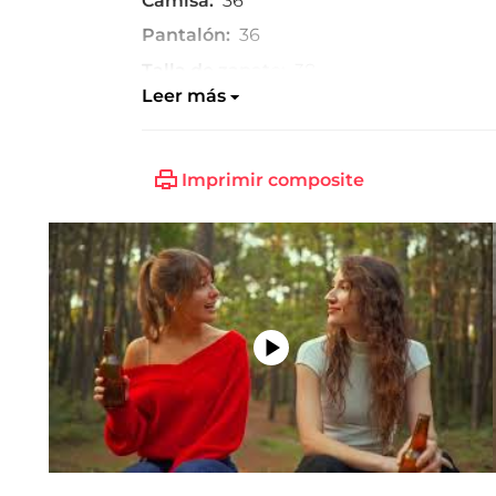
Camisa:
36
Pantalón:
36
Talla de zapato:
38
Leer más
Imprimir composite