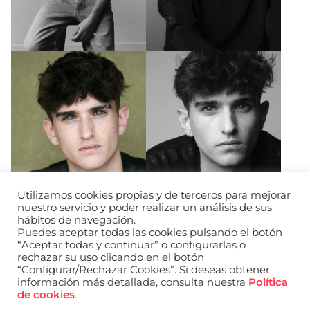
Utilizamos cookies propias y de terceros para mejorar
nuestro servicio y poder realizar un análisis de sus
hábitos de navegación.
Puedes aceptar todas las cookies pulsando el botón
“Aceptar todas y continuar” o configurarlas o
rechazar su uso clicando en el botón
“Configurar/Rechazar Cookies”. Si deseas obtener
información más detallada, consulta nuestra
Política
URL de Instagram
URL de Facebook
URL de Linkedin
de cookies
.
Aviso legal
Política de privacidad de datos