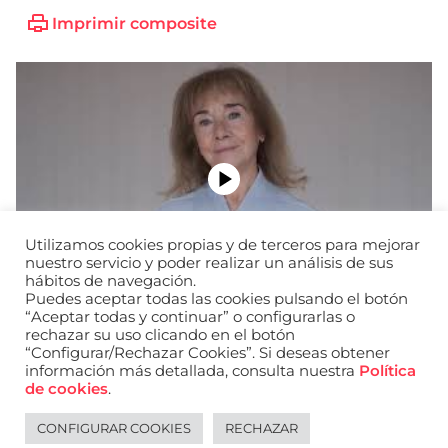
Imprimir composite
Utilizamos cookies propias y de terceros para mejorar
nuestro servicio y poder realizar un análisis de sus
hábitos de navegación.
Puedes aceptar todas las cookies pulsando el botón
“Aceptar todas y continuar” o configurarlas o
rechazar su uso clicando en el botón
“Configurar/Rechazar Cookies”. Si deseas obtener
información más detallada, consulta nuestra
Política
URL de Instagram
URL de Facebook
URL de Linkedin
de cookies
.
Aviso legal
Política de privacidad de datos
Política de cookies
Política de privacidad de redes sociales
CONFIGURAR COOKIES
RECHAZAR
English