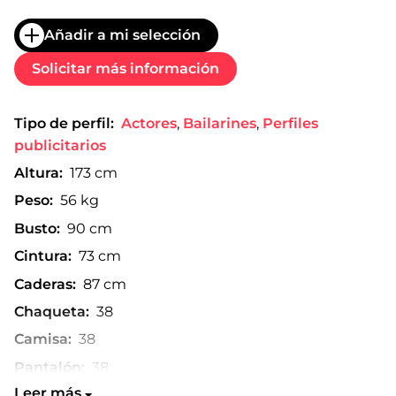
Añadir a mi selección
Solicitar más información
Tipo de perfil:
Actores
,
Bailarines
,
Perfiles
publicitarios
Altura:
173 cm
Peso:
56 kg
Busto:
90 cm
Cintura:
73 cm
Caderas:
87 cm
Chaqueta:
38
Camisa:
38
Pantalón:
38
Leer más
Talla de zapato:
37