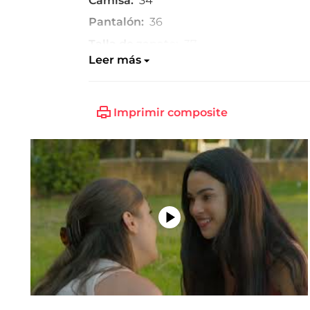
Camisa:
34
Pantalón:
36
Talla de zapato:
37
Leer más
Imprimir composite