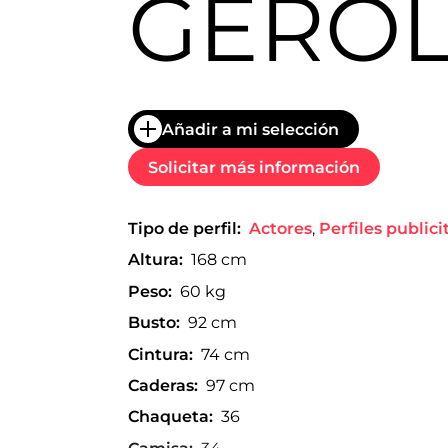
GERO
trabajo
a
nivel
nacional
e
internacional
a
Añadir a mi selección
modelos,
actores
Solicitar más información
y
presentadores.
Tipo de perfil:
Actores
,
Perfiles publici
Altura:
168 cm
Peso:
60 kg
Busto:
92 cm
Cintura:
74 cm
Caderas:
97 cm
Chaqueta:
36